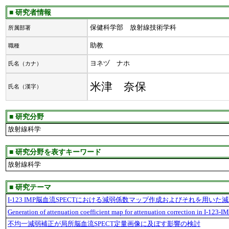
■ 研究者情報
保健科学部 放射線技術学科
所属部署
助教
職種
ヨネヅ ナホ
氏名（カナ）
米津 奈保
氏名（漢字）
■ 研究分野
放射線科学
■ 研究分野を表すキーワード
放射線科学
■ 研究テーマ
I-123 IMP脳血流SPECTにおける減弱係数マップ作成およびそれを用い
Generation of attenuation coefficient map for attenuation correction in I-123-I
不均一減弱補正が局所脳血流SPECT定量画像に及ぼす影響の検討