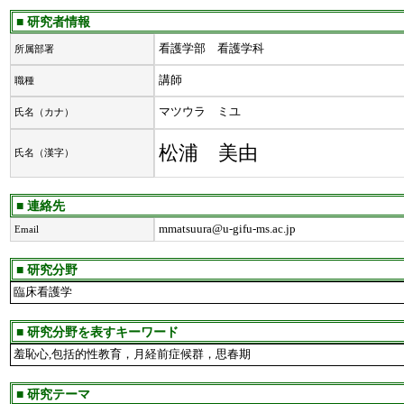
■ 研究者情報
看護学部 看護学科
所属部署
講師
職種
マツウラ ミユ
氏名（カナ）
松浦 美由
氏名（漢字）
■ 連絡先
mmatsuura@u-gifu-ms.ac.jp
Email
■ 研究分野
臨床看護学
■ 研究分野を表すキーワード
羞恥心,包括的性教育，月経前症候群，思春期
■ 研究テーマ