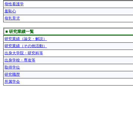
母性看護学
羞恥心
母乳育児
■ 研究業績一覧
研究業績（論文・解説）
研究業績（その他活動）
出身大学院・研究科等
出身学校・専攻等
取得学位
研究職歴
所属学会