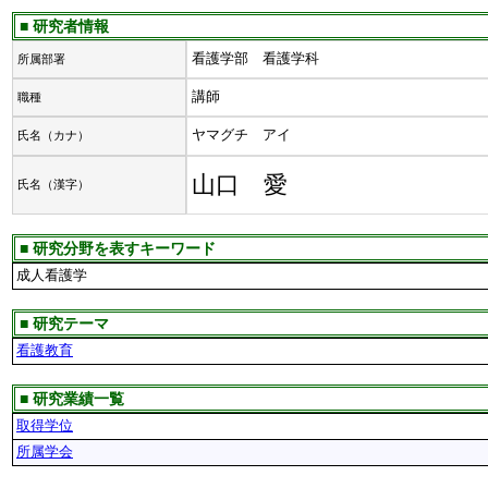
■ 研究者情報
看護学部 看護学科
所属部署
講師
職種
ヤマグチ アイ
氏名（カナ）
山口 愛
氏名（漢字）
■ 研究分野を表すキーワード
成人看護学
■ 研究テーマ
看護教育
■ 研究業績一覧
取得学位
所属学会